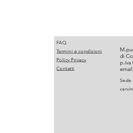
FAQ
M.pu
Termini e condizioni
di Co
Policy Privacy
p.iva
Contatti
email
Sede 
cervin