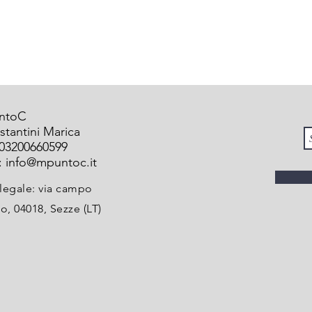
ntoC
stantini Marica
 03200660599
:
info@mpuntoc.it
legale: via campo
o, 04018, Sezze (LT)