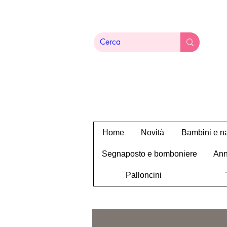
Home
Novità
Bambini e na
Segnaposto e bomboniere
Ann
Palloncini