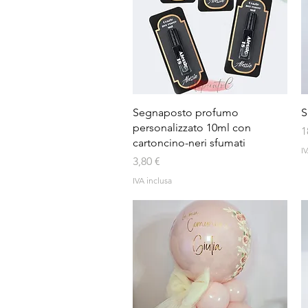
Vista rapida
Segnaposto profumo
S
personalizzato 10ml con
P
1
cartoncino-neri sfumati
IV
Prezzo
3,80 €
IVA inclusa