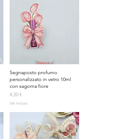
Vista rapida
Segnaposto profumo
personalizzato in vetro 10ml
con sagoma fiore
Prezzo
4,20 €
IVA inclusa