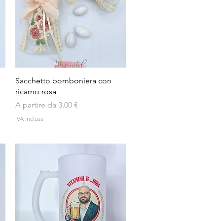
Vista rapida
Sacchetto bomboniera con
ricamo rosa
Prezzo scontato
A partire da
3,00 €
IVA inclusa