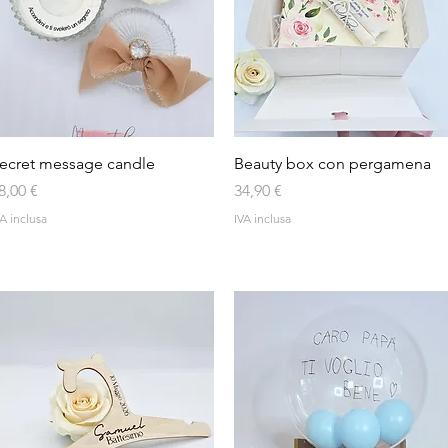
Vista rapida
Vista rapida
ecret message candle
Beauty box con pergamena
rezzo
Prezzo
8,00 €
34,90 €
A inclusa
IVA inclusa