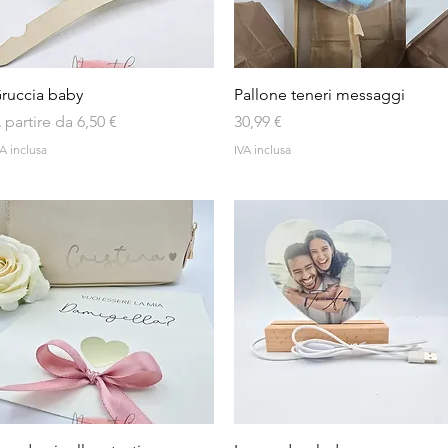
Vista rapida
Vista rapida
ruccia baby
Pallone teneri messaggi
rezzo scontato
Prezzo
 partire da
6,50 €
30,99 €
A inclusa
IVA inclusa