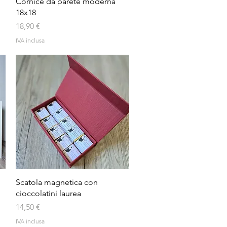
Vista rapida
Cornice da parete moderna
18x18
Prezzo
18,90 €
IVA inclusa
Vista rapida
Scatola magnetica con
cioccolatini laurea
Prezzo
14,50 €
IVA inclusa