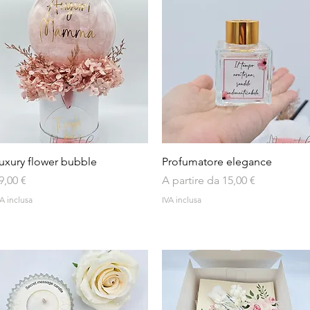
Vista rapida
Vista rapida
uxury flower bubble
Profumatore elegance
rezzo
Prezzo scontato
9,00 €
A partire da
15,00 €
A inclusa
IVA inclusa