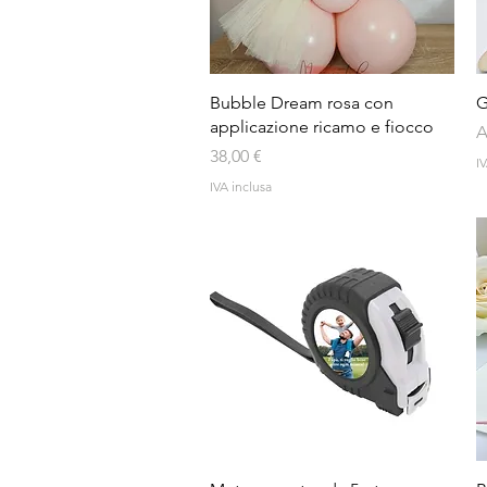
Vista rapida
Bubble Dream rosa con
G
applicazione ricamo e fiocco
P
A
Prezzo
38,00 €
IV
IVA inclusa