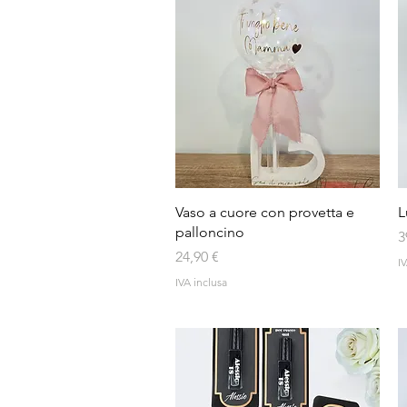
Vista rapida
Vaso a cuore con provetta e
L
palloncino
P
3
Prezzo
24,90 €
IV
IVA inclusa