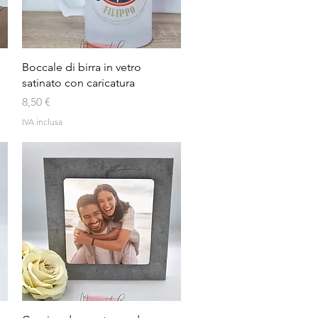
Vista rapida
Boccale di birra in vetro
satinato con caricatura
Prezzo
8,50 €
IVA inclusa