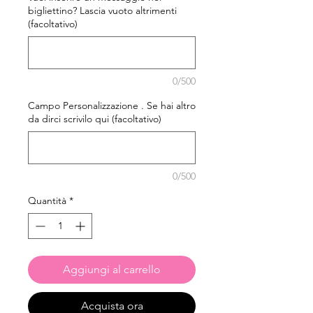
bigliettino? Lascia vuoto altrimenti
(facoltativo)
0/500
Campo Personalizzazione . Se hai altro
da dirci scrivilo qui (facoltativo)
0/500
Quantità
*
Aggiungi al carrello
Acquista ora