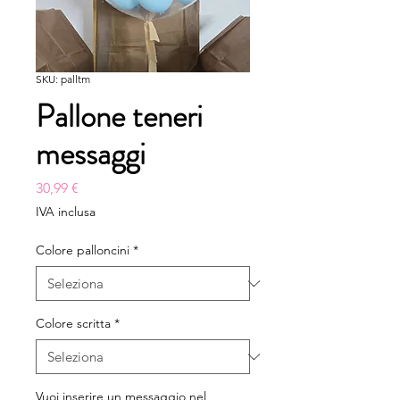
SKU: palltm
Pallone teneri
messaggi
Prezzo
30,99 €
IVA inclusa
Colore palloncini
*
Colore scritta
*
Vuoi inserire un messaggio nel