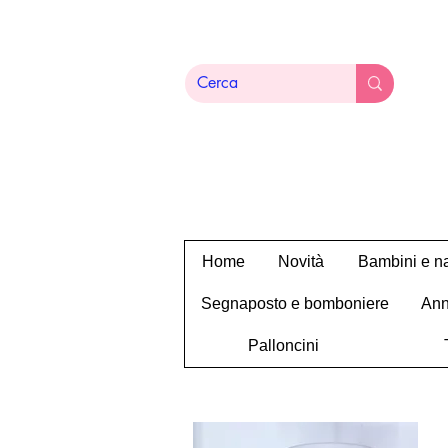
Home
Novità
Bambini e na
Segnaposto e bomboniere
Ann
Palloncini