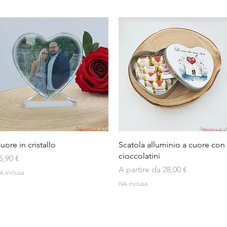
Vista rapida
Vista rapida
uore in cristallo
Scatola alluminio a cuore con
cioccolatini
rezzo
5,90 €
Prezzo scontato
A partire da
28,00 €
A inclusa
IVA inclusa