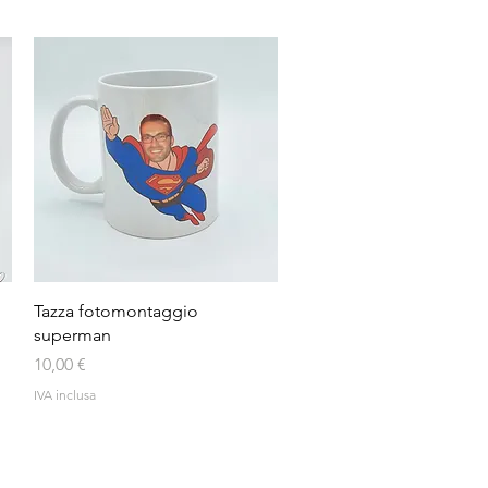
Vista rapida
Tazza fotomontaggio
superman
Prezzo
10,00 €
IVA inclusa