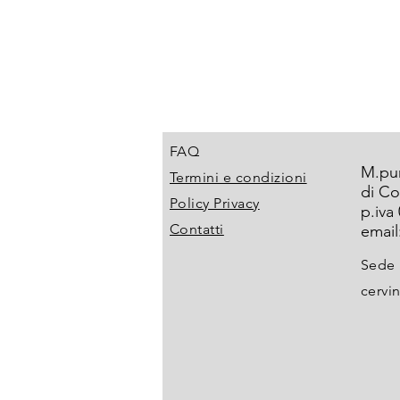
FAQ
M.pu
Termini e condizioni
di Co
Policy Privacy
p.iva
Contatti
email
Sede 
cervin