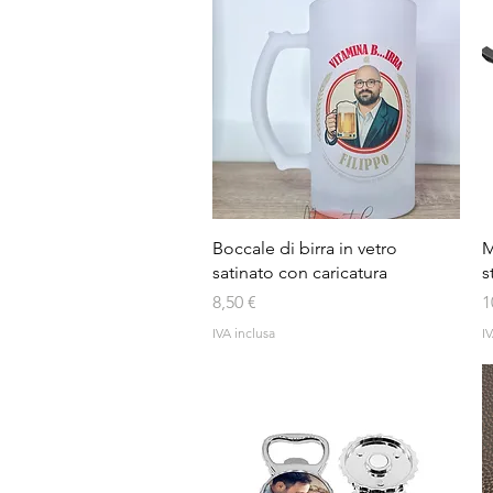
Vista rapida
Boccale di birra in vetro
M
satinato con caricatura
s
Prezzo
P
8,50 €
1
IVA inclusa
IV