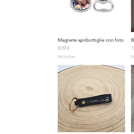
Vista rapida
Magnete apribottiglie con foto
B
Prezzo
P
8,99 €
1
IVA inclusa
IV