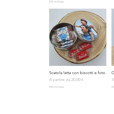
IVA inclusa
Vista rapida
Scatola latta con biscotti e foto
C
Prezzo scontato
P
A partire da
20,00 €
3
IVA inclusa
IV