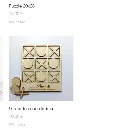
Vista rapida
Puzzle 20x28
Prezzo
18,00 €
IVA inclusa
Vista rapida
Gioco tris con dedica
Prezzo
10,00 €
IVA inclusa