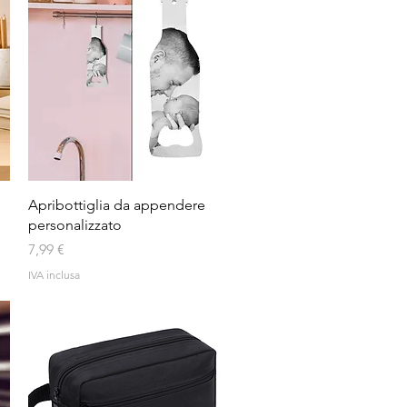
Vista rapida
Apribottiglia da appendere
personalizzato
Prezzo
7,99 €
IVA inclusa