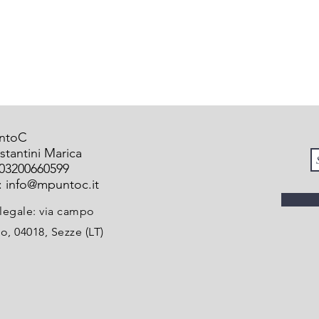
ntoC
stantini Marica
 03200660599
:
info@mpuntoc.it
legale: via campo
o, 04018, Sezze (LT)