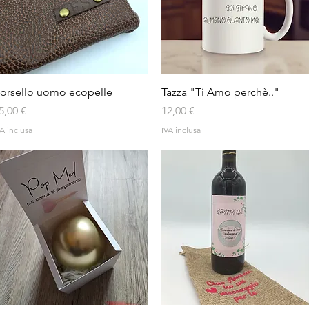
Vista rapida
Vista rapida
orsello uomo ecopelle
Tazza "Ti Amo perchè.."
rezzo
Prezzo
5,00 €
12,00 €
A inclusa
IVA inclusa