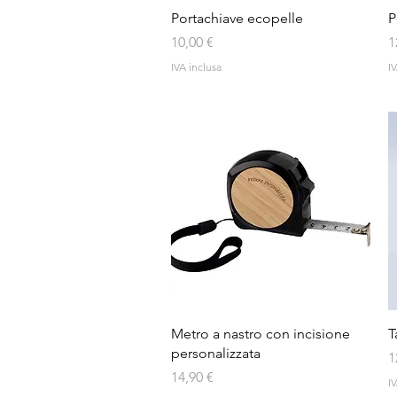
Vista rapida
Portachiave ecopelle
P
Prezzo
P
10,00 €
1
IVA inclusa
IV
Vista rapida
Metro a nastro con incisione
T
personalizzata
P
1
Prezzo
14,90 €
IV