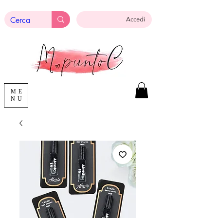
Accedi
ME
NU