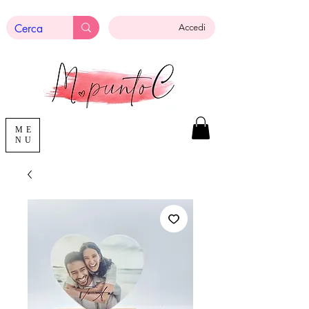
Accedi
ME
NU