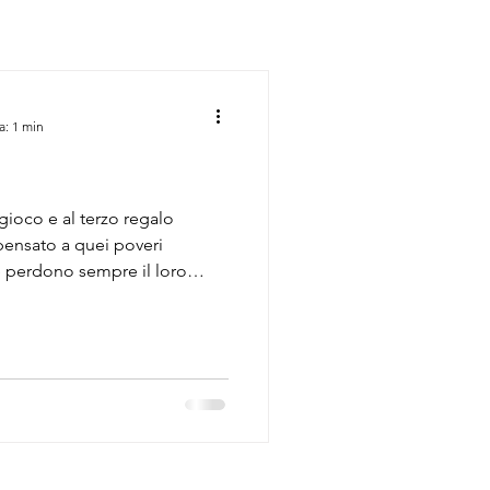
a: 1 min
gioco e al terzo regalo
 pensato a quei poveri
te perdono sempre il loro
o averlo poggiato, si
 allora si va di pennarello a
chiere se sono quelli usa e
uei meravigliosi
orati. E se sono dei flute
su quelli e magari sono