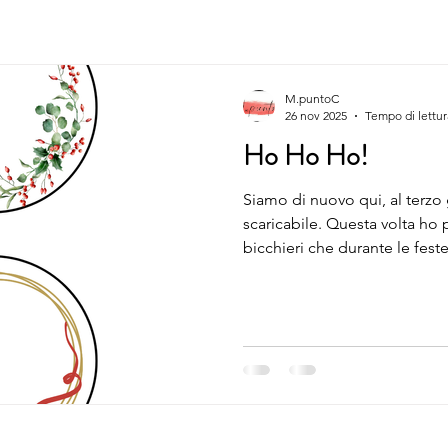
M.puntoC
26 nov 2025
Tempo di lettur
Ho Ho Ho!
Siamo di nuovo qui, al terzo 
scaricabile. Questa volta ho
bicchieri che durante le fes
padrone perchè nessuno, dop
ricorda più quale sia il suo. E
scrivere direttamente sul bic
getta. Oppure si utilizzano q
portabicchieri in plastica col
invece? Se usi il pennarello 