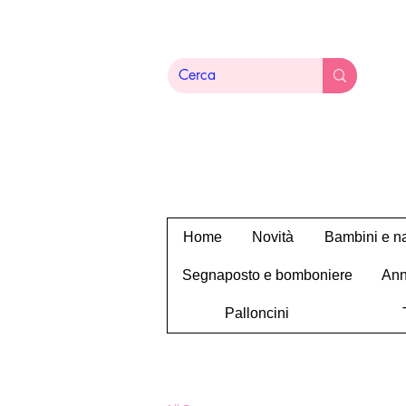
Home
Novità
Bambini e na
Segnaposto e bomboniere
Ann
Palloncini