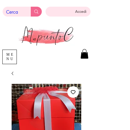
Accedi
ME
NU