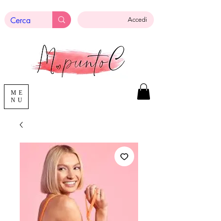
Accedi
ME
NU