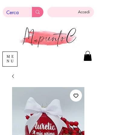
Accedi
ME
NU