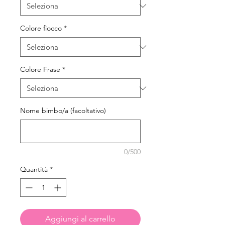
Colore fiocco
*
Colore Frase
*
Nome bimbo/a (facoltativo)
0/500
Quantità
*
Aggiungi al carrello