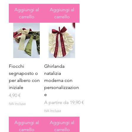
Aggiungi al
Aggiungi al
carrello
carrello
Fiocchi
Ghirlanda
segnaposto o
natalizia
per albero con
moderna con
iniziale
personalizzazion
e
Prezzo
4,90 €
Prezzo scontato
A partire da
19,90 €
IVA inclusa
IVA inclusa
Aggiungi al
Aggiungi al
carrello
carrello