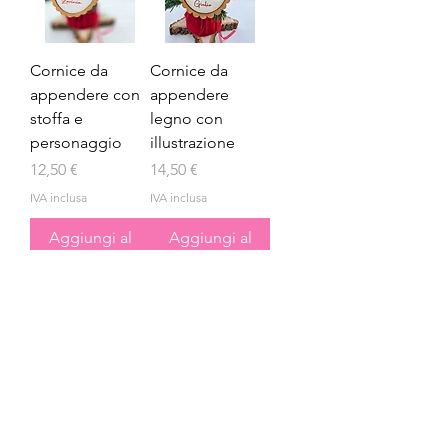
Cornice da
Cornice da
appendere con
appendere
stoffa e
legno con
personaggio
illustrazione
Prezzo
Prezzo
12,50 €
14,50 €
IVA inclusa
IVA inclusa
Aggiungi al
Aggiungi al
carrello
carrello
Carica altro
Iscriviti alla newsletter