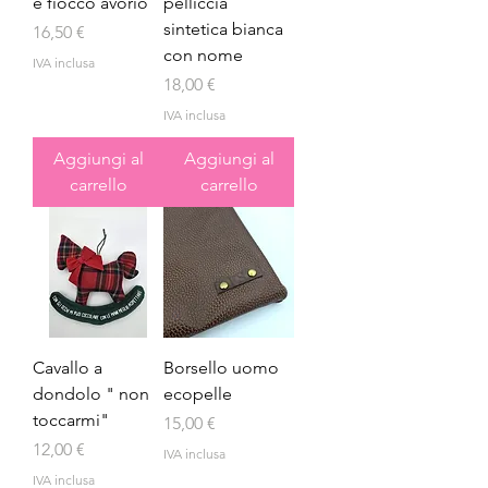
e fiocco avorio
pelliccia
sintetica bianca
Prezzo
16,50 €
con nome
IVA inclusa
Prezzo
18,00 €
IVA inclusa
Aggiungi al
Aggiungi al
carrello
carrello
Cavallo a
Borsello uomo
dondolo " non
ecopelle
toccarmi"
Prezzo
15,00 €
Prezzo
12,00 €
IVA inclusa
IVA inclusa