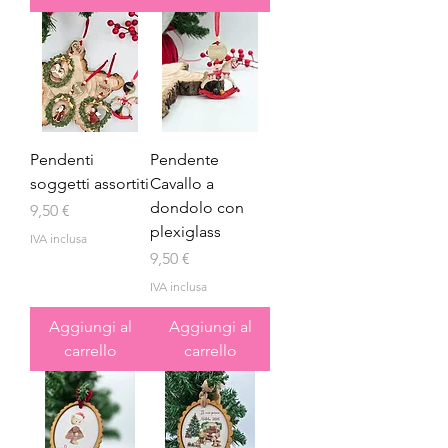
Pendenti
Pendente
soggetti assortiti
Cavallo a
dondolo con
Prezzo
9,50 €
plexiglass
IVA inclusa
Prezzo
9,50 €
IVA inclusa
Aggiungi al
Aggiungi al
carrello
carrello